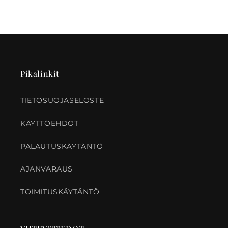
Pikalinkit
TIETOSUOJASELOSTE
KÄYTTÖEHDOT
PALAUTUSKÄYTÄNTÖ
AJANVARAUS
TOIMITUSKÄYTÄNTÖ