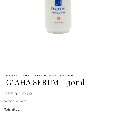
Open
media
1
TMI BEAUTY BY ALEKSANDRA STANKOVICH
in
'G' AHA SERUM - 30ml
modal
Regular
€55,00 EUR
price
Verot sisältyvät
Toimitus