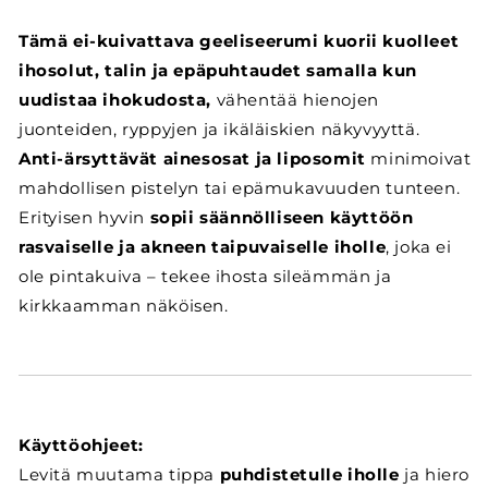
Tämä ei-kuivattava geeliseerumi kuorii kuolleet
ihosolut, talin ja epäpuhtaudet samalla kun
uudistaa ihokudosta,
vähentää hienojen
juonteiden, ryppyjen ja ikäläiskien näkyvyyttä.
Anti-ärsyttävät ainesosat ja liposomit
minimoivat
mahdollisen pistelyn tai epämukavuuden tunteen.
Erityisen hyvin
sopii säännölliseen käyttöön
rasvaiselle ja akneen taipuvaiselle iholle
, joka ei
ole pintakuiva – tekee ihosta sileämmän ja
kirkkaamman näköisen.
Käyttöohjeet:
Levitä muutama tippa
puhdistetulle iholle
ja hiero