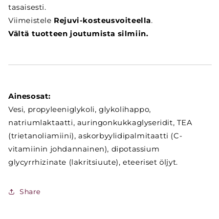
tasaisesti.
Viimeistele
Rejuvi-kosteusvoiteella
.
Vältä tuotteen joutumista silmiin.
Ainesosat:
Vesi, propyleeniglykoli, glykolihappo,
natriumlaktaatti, auringonkukkaglyseridit, TEA
(trietanoliamiini), askorbyylidipalmitaatti (C-
vitamiinin johdannainen), dipotassium
glycyrrhizinate (lakritsiuute), eteeriset öljyt.
Share