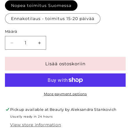
Nopea toimitus Suomessa
Ennakotilaus - toimitus 15-20 päivää
Määrä
Decrease
Increase
quantity
quantity
for
for
&#39;G&#39;
&#39;G&#39;
Lisää ostoskoriin
AHA
AHA
SERUM
SERUM
-
-
30ml
30ml
More payment options
Pickup available at
Beauty by Aleksandra Stankovich
Usually ready in 24 hours
View store information