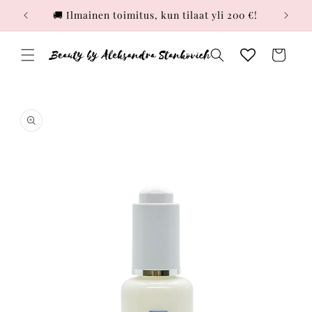
Skip to
🚚 Ilmainen toimitus, kun tilaat yli 200 €!
content
Ostoskori
Skip to
product
information