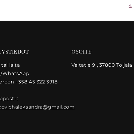
EYSTIEDOT
OSOITE
 tai laita
Valtatie 9 , 37800 Toijala
ti/WhatsApp
roon +358 45 322 3918
posti :
kovichaleksandra@gmail.com