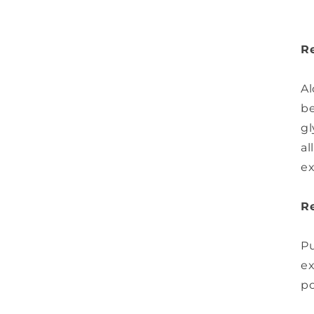
Re
Al
be
gl
al
ex
Re
Pu
ex
po