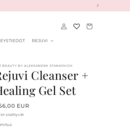
Kirjaudu
Ostoskori
sisään
EYSTIEDOT
REJUVI
I BEAUTY BY ALEKSANDRA STANKOVICH
Rejuvi Cleanser +
ealing Gel Set
egular
56,00 EUR
rice
rot sisältyvät
imitus