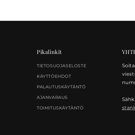
Pikalinkit
YHT
Soita
TIETOSUOJASELOSTE
vies
KÄYTTÖEHDOT
nume
PALAUTUSKÄYTÄNTÖ
AJANVARAUS
Sähkö
stan
TOIMITUSKÄYTÄNTÖ