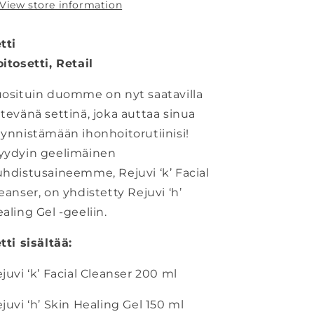
View store information
tti
itosetti, Retail
osituin duomme on nyt saatavilla
tevänä settinä, joka auttaa sinua
ynnistämään ihonhoitorutiinisi!
yydyin geelimäinen
hdistusaineemme, Rejuvi ‘k’ Facial
eanser, on yhdistetty Rejuvi ‘h’
aling Gel -geeliin.
tti sisältää:
juvi ‘k’ Facial Cleanser 200 ml
juvi ‘h’ Skin Healing Gel 150 ml