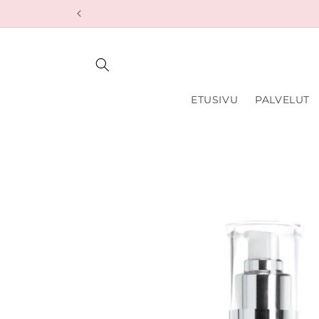
Skip to
content
ETUSIVU
PALVELUT
Skip to
product
information