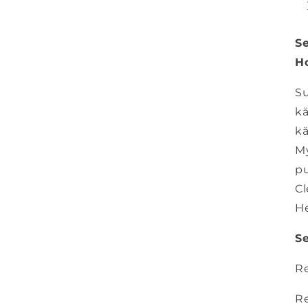
Se
Ho
Su
kä
kä
M
pu
Cl
He
Se
Re
Re