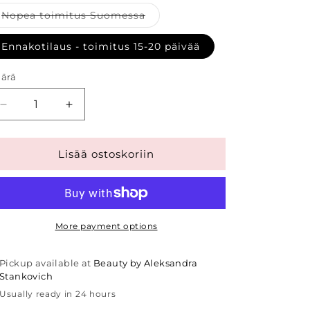
Variant
Nopea toimitus Suomessa
sold
out
or
Ennakotilaus - toimitus 15-20 päivää
unavailable
ärä
Decrease
Increase
quantity
quantity
for
for
Rejuvi
Rejuvi
Lisää ostoskoriin
Cleanser
Cleanser
+
+
Healing
Healing
Gel
Gel
Set
Set
More payment options
Pickup available at
Beauty by Aleksandra
Stankovich
Usually ready in 24 hours